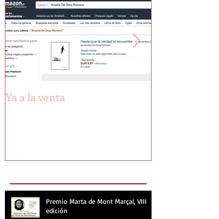
Ya a la venta
Primeras pági
Recent Posts
Premio Marta de Mont Marçal, VIII
edición