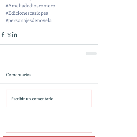
#Ameliadediosromero
#Edicionescasiopea
#personajesdenovela
Comentarios
Escribir un comentario...
Featured Posts