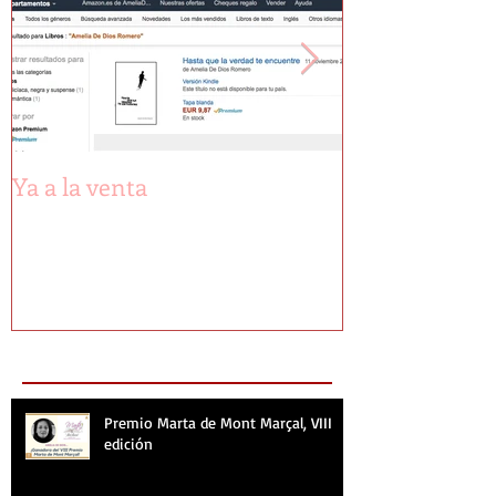
Ya a la venta
Primeras pági
Recent Posts
Premio Marta de Mont Marçal, VIII
edición