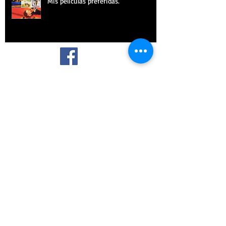
Mis películas preferidas.
¡SÍGUEME!
Archive
marzo de 2021
(1)
1 entrada