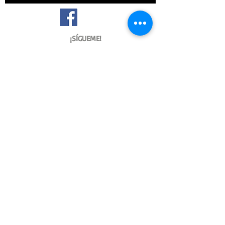
¡SÍGUEME!
Archive
marzo de 2021
(1)
1 entrada
febrero de 2021
(1)
1 entrada
diciembre de 2020
(1)
1 entrada
septiembre de 2020
(2)
2 entradas