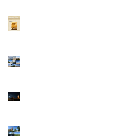
Recomendación de La
antigua Biblos
Fin de semana en Bretaña
Luna llena...
Escribiendo en el pueblo