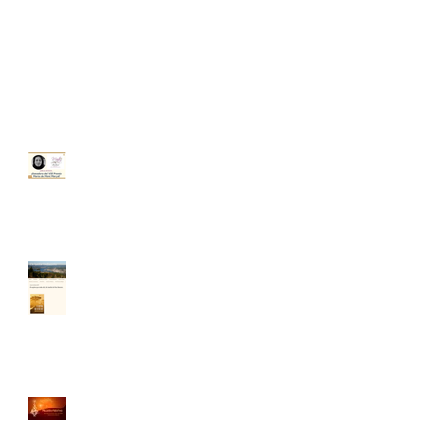
Premio Marta de Mont
Marçal, VIII edición
Un lector indiscreto
Felices fiestas