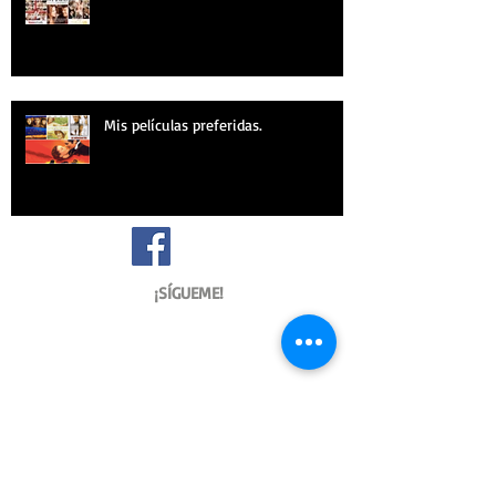
Mis películas preferidas.
¡SÍGUEME!
Archive