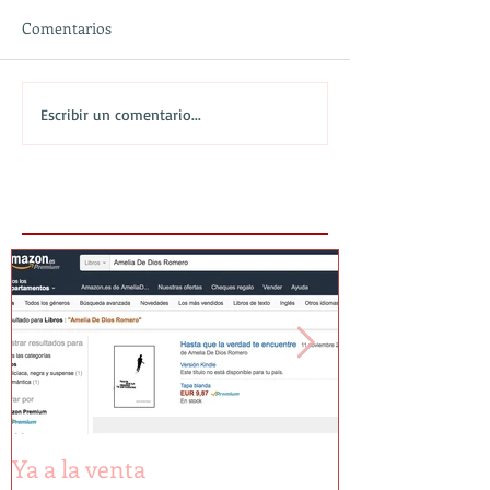
Comentarios
Escribir un comentario...
Featured Posts
Ya a la venta
Primeras pági